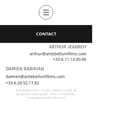
CONTACT
ARTHUR JEANROY
arthur@antebellumfilms.com
+33.6.11.14.00.66
DAMIEN BABIKIAN
damien@antebellumfilms.com
+33.6.26.52.17.82
Ante Bellum Films - Studio créatif et société de
production audiovisuelle - Paris / La Rochelle -
contact@antebellumfilms.com